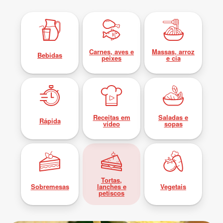
Carnes, aves e
Massas, arroz
Bebidas
peixes
e cia
Receitas em
Saladas e
Rápida
vídeo
sopas
Tortas,
Sobremesas
lanches e
Vegetais
petiscos