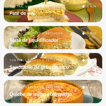
TORTAS, LANCHES E PETISCOS
15 MIN
Patê de ovo
TORTAS, LANCHES E PETISCOS
20 MIN
Torta de liquidificador
TORTAS, LANCHES E PETISCOS
15 MIN
Sanduíche de grão-de-bico
TORTAS, LANCHES E PETISCOS
30 MIN
Quiche de milho com queijo