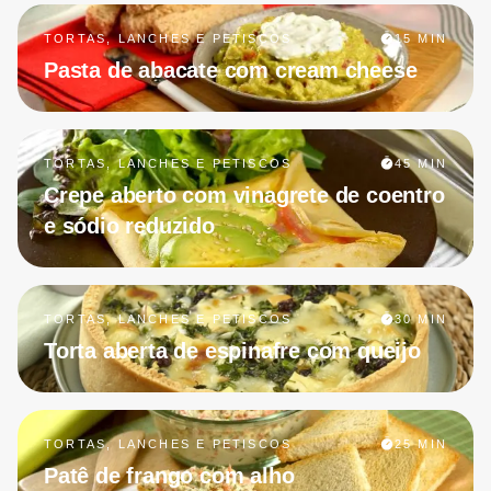
TORTAS, LANCHES E PETISCOS
15 MIN
Pasta de abacate com cream cheese
TORTAS, LANCHES E PETISCOS
45 MIN
Crepe aberto com vinagrete de coentro
e sódio reduzido
TORTAS, LANCHES E PETISCOS
30 MIN
Torta aberta de espinafre com queijo
TORTAS, LANCHES E PETISCOS
25 MIN
Patê de frango com alho