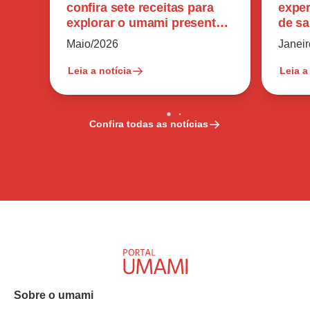
confira sete receitas para
exper
explorar o umami presente
de sa
no ingrediente
reduz
Maio/2026
Janei
Leia a notícia
Leia a
Confira todas as notícias
Sobre o umami