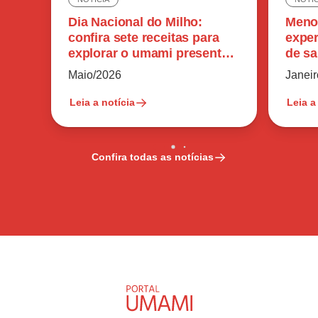
Dia Nacional do Milho:
Meno
confira sete receitas para
exper
explorar o umami presente
de sa
no ingrediente
reduz
Maio/2026
Janei
Leia a notícia
Leia a
Confira todas as notícias