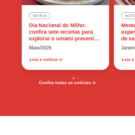
NOTÍCIA
NOTÍC
Dia Nacional do Milho:
Meno
confira sete receitas para
exper
explorar o umami presente
de sa
no ingrediente
reduz
Maio/2026
Janei
Leia a notícia
Leia a
Confira todas as notícias