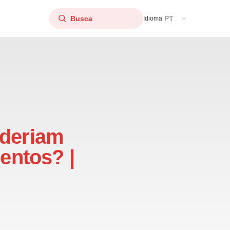
PT
Idioma
oderiam
mentos? |