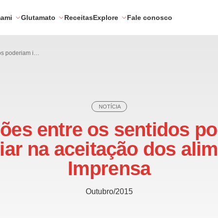
mami
Glutamato
Receitas
Explore
Fale conosco
Interações entre os sentidos poderiam influenciar na aceitação dos alimentos? | Imprensa
NOTÍCIA
ções entre os sentidos p
iar na aceitação dos ali
Imprensa
Outubro/2015