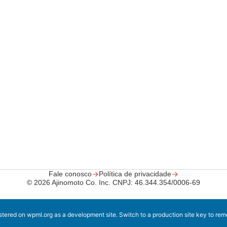
Fale conosco
Política de privacidade
© 2026 Ajinomoto Co.
Inc. CNPJ: 46.344.354/0006-69
istered on
wpml.org
as a development site. Switch to a production site key to
rem