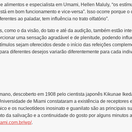
e alimentos e especialista em Umami, Hellen Maluly, “os estím
está em bom funcionamento e vice-versa”. Isso ocorre porque o c
erentes ao paladar, tem influência no trato olfatório”.
s, como o da visão, do tato e até da audição, também estão inte
orcionar uma sensação agradável e de plenitude, podendo influe
tímulos sejam oferecidos desde o início das refeições complem
 para diferentes desejos variarão diferentemente para cada indi
mano, descoberto em 1908 pelo cientista japonês Kikunae Ikeda
iversidade de Miami constataram a existência de receptores es
ico e os nucleotídeos inosinato e guanilato são as principais 
o da salivação e a continuidade do gosto por alguns minutos a
ami.com.br/wp/
.