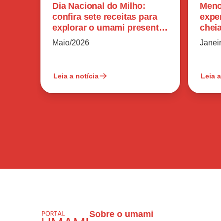
Dia Nacional do Milho:
Meno
confira sete receitas para
expe
explorar o umami presente
chei
no ingrediente
sódi
Maio/2026
Janei
Leia a notícia
Leia a
Sobre o umami