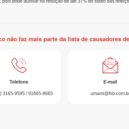
 pois pode auxiliar na redução de até 37% do sódio das refei
 não faz mais parte da lista de causadores d
Telefone
E-mail
1) 3165-9595 / 91665-8665
umami@fsb.com.b