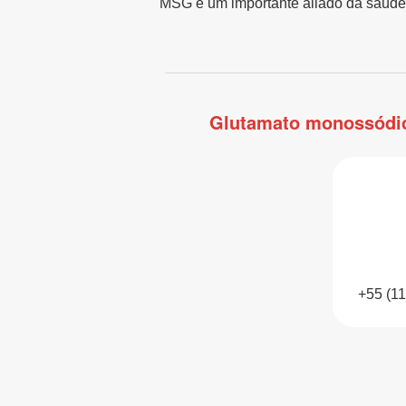
MSG é um importante aliado da saúde,
Glutamato monossódico
+55 (1