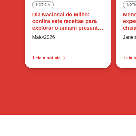
NOTÍCIA
NOTÍ
Dia Nacional do Milho:
Meno
confira sete receitas para
expe
explorar o umami presente
chei
no ingrediente
sódi
Maio/2026
Janei
Leia a notícia
Leia a