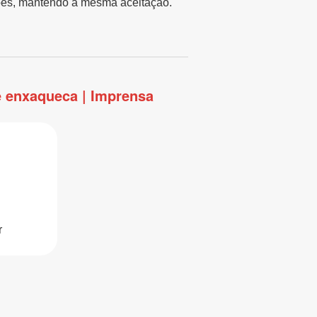
ções, mantendo a mesma aceitação.
e enxaqueca | Imprensa
r