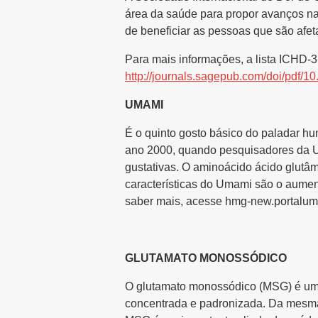
área da saúde para propor avanços na
de beneficiar as pessoas que são afe
Para mais informações, a lista ICHD-3 
http://journals.sagepub.com/doi/pdf
UMAMI
É o quinto gosto básico do paladar hu
ano 2000, quando pesquisadores da Un
gustativas. O aminoácido ácido glutâm
características do Umami são o aument
saber mais, acesse hmg-new.portalum
GLUTAMATO MONOSSÓDICO
O glutamato monossódico (MSG) é um a
concentrada e padronizada. Da mesma 