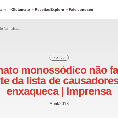
mami
Glutamato
Receitas
Explore
Fale conosco
Glutamato monossódico não faz mais parte da lista de causadores de enxaqueca | Imprensa
NOTÍCIA
mato monossódico não fa
te da lista de causadore
enxaqueca | Imprensa
Abril/2018