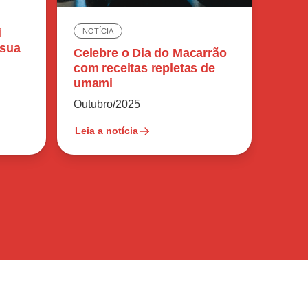
i
NOTÍCIA
 sua
Celebre o Dia do Macarrão
com receitas repletas de
umami
Outubro/2025
Leia a notícia