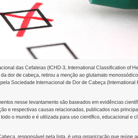
cional das Cefaleias (ICHD-3, International Classification of H
 da dor de cabeça, retirou a menção ao glutamato monossódico
ada pela Sociedade Internacional de Dor de Cabeça (Internationa
limentos nesse levantamento são baseados em evidências científ
o e respectivas causas relacionadas, publicados nas principai
todo o mundo e é utilizada para uso científico, educacional e cl
Cabeça, responsável pela lista, é uma organização que reúne 