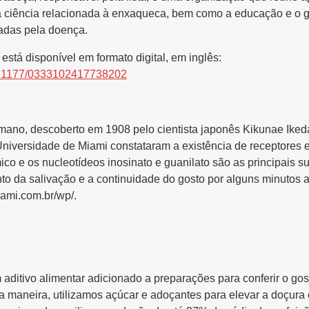
 ciência relacionada à enxaqueca, bem como a educação e o ge
tadas pela doença.
está disponível em formato digital, em inglês:
/10.1177/0333102417738202
mano, descoberto em 1908 pelo cientista japonês Kikunae Ikeda
iversidade de Miami constataram a existência de receptores es
ico e os nucleotídeos inosinato e guanilato são as principais 
o da salivação e a continuidade do gosto por alguns minutos a
ami.com.br/wp/.
ditivo alimentar adicionado a preparações para conferir o go
maneira, utilizamos açúcar e adoçantes para elevar a doçura o