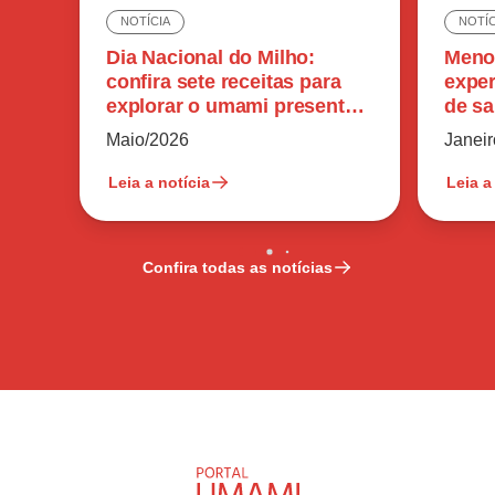
NOTÍCIA
NOTÍC
Dia Nacional do Milho:
Meno
confira sete receitas para
exper
explorar o umami presente
de sa
no ingrediente
reduz
Maio/2026
Janei
Leia a notícia
Leia a
Confira todas as notícias