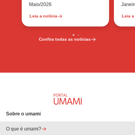
no ingrediente
reduz
Maio/2026
Janei
Leia a notícia
Leia a
Confira todas as notícias
Sobre o umami
O que é umami?