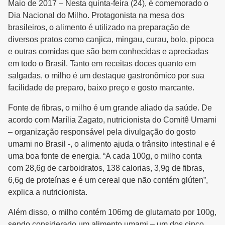
Maio de 2017 – Nesta quinta-feira (24), é comemorado o
Dia Nacional do Milho. Protagonista na mesa dos
brasileiros, o alimento é utilizado na preparação de
diversos pratos como canjica, mingau, curau, bolo, pipoca
e outras comidas que são bem conhecidas e apreciadas
em todo o Brasil. Tanto em receitas doces quanto em
salgadas, o milho é um destaque gastronômico por sua
facilidade de preparo, baixo preço e gosto marcante.
Fonte de fibras, o milho é um grande aliado da saúde. De
acordo com Marília Zagato, nutricionista do Comitê Umami
– organização responsável pela divulgação do gosto
umami no Brasil -, o alimento ajuda o trânsito intestinal e é
uma boa fonte de energia. “A cada 100g, o milho conta
com 28,6g de carboidratos, 138 calorias, 3,9g de fibras,
6,6g de proteínas e é um cereal que não contém glúten”,
explica a nutricionista.
Além disso, o milho contém 106mg de glutamato por 100g,
sendo considerado um alimento umami – um dos cinco