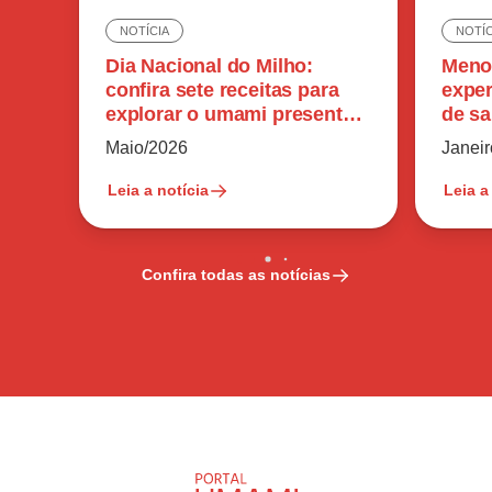
NOTÍCIA
NOTÍC
Dia Nacional do Milho:
Meno
confira sete receitas para
exper
explorar o umami presente
de sa
no ingrediente
reduz
Maio/2026
Janei
Leia a notícia
Leia a
Confira todas as notícias