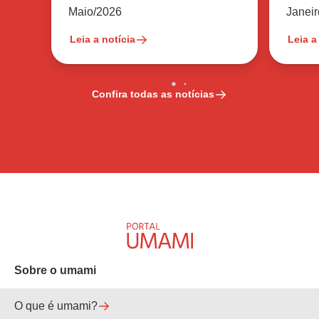
no ingrediente
reduz
Maio/2026
Janei
Leia a notícia
Leia a
Confira todas as notícias
Sobre o umami
O que é umami?