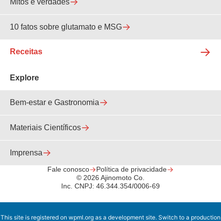
Mitos e verdades
10 fatos sobre glutamato e MSG
Receitas
Explore
Bem-estar e Gastronomia
Materiais Científicos
Imprensa
Fale conosco
Política de privacidade
© 2026 Ajinomoto Co.
Inc. CNPJ: 46.344.354/0006-69
This site is registered on
wpml.org
as a development site. Switch to a production