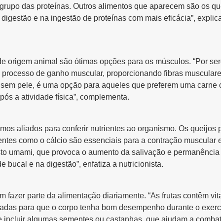
 grupo das proteínas. Outros alimentos que aparecem são os q
igestão e na ingestão de proteínas com mais eficácia”, explic
de origem animal são ótimas opções para os músculos. “Por ser
o processo de ganho muscular, proporcionando fibras musculare
go, sem pele, é uma opção para aqueles que preferem uma carne 
pós a atividade física”, complementa.
imos aliados para conferir nutrientes ao organismo. Os queijos 
entes como o cálcio são essenciais para a contração muscular 
sto umami, que provoca o aumento da salivação e permanência 
 bucal e na digestão”, enfatiza a nutricionista.
 fazer parte da alimentação diariamente. “As frutas contêm vit
adas para que o corpo tenha bom desempenho durante o exercí
 incluir algumas sementes ou castanhas, que ajudam a combater 