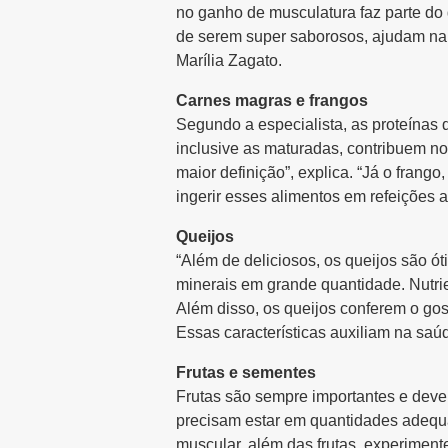
no ganho de musculatura faz parte do
de serem super saborosos, ajudam na d
Marília Zagato.
Carnes magras e frangos
Segundo a especialista, as proteínas 
inclusive as maturadas, contribuem n
maior definição”, explica. “Já o fran
ingerir esses alimentos em refeições a
Queijos
“Além de deliciosos, os queijos são ót
minerais em grande quantidade. Nutri
Além disso, os queijos conferem o go
Essas características auxiliam na saúde
Frutas e sementes
Frutas são sempre importantes e devem
precisam estar em quantidades adequ
muscular, além das frutas, experimente