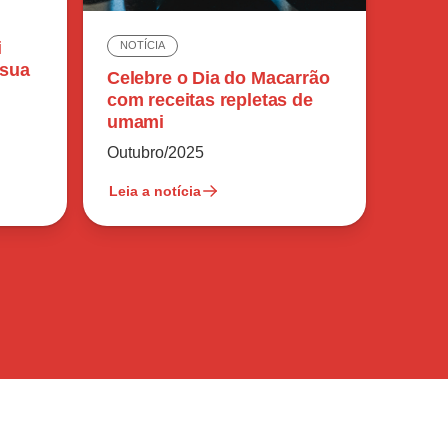
i
NOTÍCIA
 sua
Celebre o Dia do Macarrão
com receitas repletas de
umami
Outubro/2025
Leia a notícia