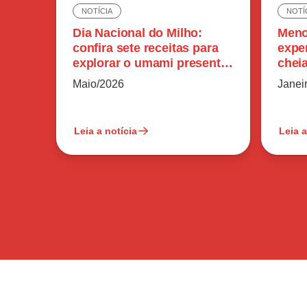
NOTÍCIA
NOTÍ
Dia Nacional do Milho:
Meno
confira sete receitas para
expe
explorar o umami presente
chei
no ingrediente
sódi
Maio/2026
Janei
Leia a notícia
Leia a