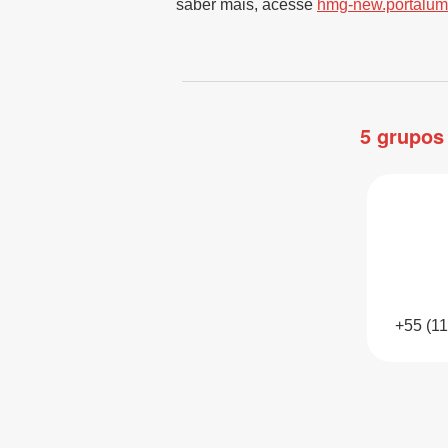
saber mais, acesse
hmg-new.portalum
5 grupos
+55 (1