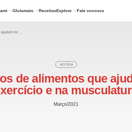
mami
Glutamato
Receitas
Explore
Fale conosco
5 grupos de alimentos que ajudam no exercício e na musculatura
NOTÍCIA
os de alimentos que aj
xercício e na musculatu
Março/2021