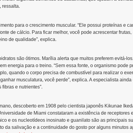
 ressalta.
imento para o crescimento muscular. “Ele possui proteínas e c
fonte de cálcio. Para ficar melhor, você pode acrescentar fruta
ino de qualidade”, explica.
idratos são ótimos. Marília alerta que muitos preferem evitá-los
em energia para o treino. “Sem essa fonte, o organismo pode pr
lo, quando o corpo precisa de combustível para realizar o exer
 ganhar musculatura, você perde”, explica. A especialista aind
ibras e nutrientes”.
mano, descoberto em 1908 pelo cientista japonês Kikunae Ikeda
iversidade de Miami constataram a existência de receptores es
ico e os nucleotídeos inosinato e guanilato são as principais s
o da salivação e a continuidade do gosto por alguns minutos a