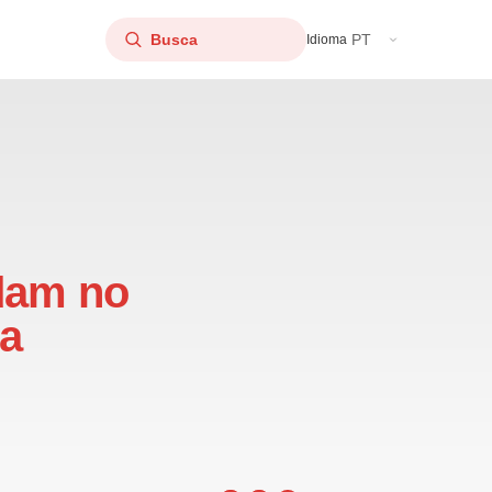
PT
Idioma
udam no
ra