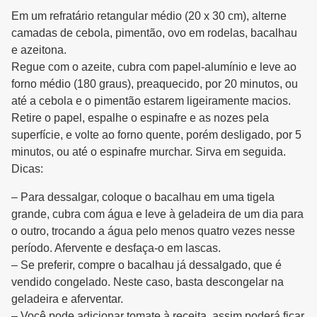
Em um refratário retangular médio (20 x 30 cm), alterne
camadas de cebola, pimentão, ovo em rodelas, bacalhau
e azeitona.
Regue com o azeite, cubra com papel-alumínio e leve ao
forno médio (180 graus), preaquecido, por 20 minutos, ou
até a cebola e o pimentão estarem ligeiramente macios.
Retire o papel, espalhe o espinafre e as nozes pela
superfície, e volte ao forno quente, porém desligado, por 5
minutos, ou até o espinafre murchar. Sirva em seguida.
Dicas:
– Para dessalgar, coloque o bacalhau em uma tigela
grande, cubra com água e leve à geladeira de um dia para
o outro, trocando a água pelo menos quatro vezes nesse
período. Afervente e desfaça-o em lascas.
– Se preferir, compre o bacalhau já dessalgado, que é
vendido congelado. Neste caso, basta descongelar na
geladeira e aferventar.
– Você pode adicionar tomate à receita, assim poderá ficar