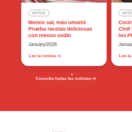
NOTÍC
NOTÍCIA
Cocin
Menos sal, más umami:
Chef 
Prueba recetas deliciosas
los P
con menos sodio
Tan 
Janua
January/2026
Lee la noticia
Lee la
Consulta todas las noticias