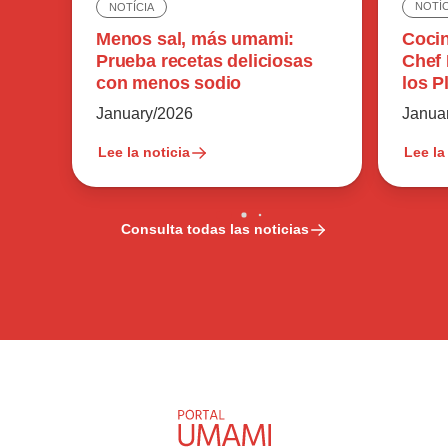
NOTÍC
NOTÍCIA
Cocin
Menos sal, más umami:
Chef 
Prueba recetas deliciosas
los P
con menos sodio
Tan 
Janua
January/2026
Lee la noticia
Lee la
Consulta todas las noticias