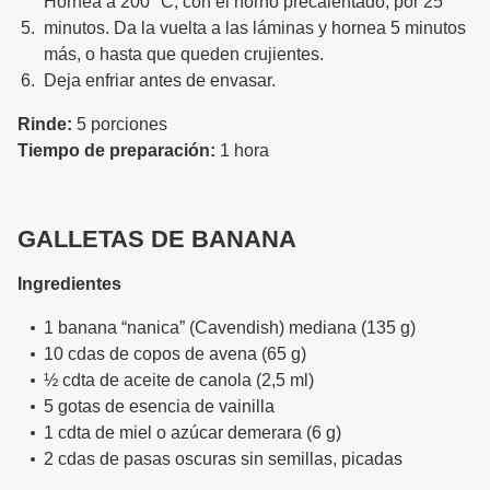
Hornea a 200 °C, con el horno precalentado, por 25
minutos. Da la vuelta a las láminas y hornea 5 minutos
más, o hasta que queden crujientes.
Deja enfriar antes de envasar.
Rinde:
5 porciones
Tiempo de preparación:
1 hora
GALLETAS DE BANANA
Ingredientes
1 banana “nanica” (Cavendish) mediana (135 g)
10 cdas de copos de avena (65 g)
½ cdta de aceite de canola (2,5 ml)
5 gotas de esencia de vainilla
1 cdta de miel o azúcar demerara (6 g)
2 cdas de pasas oscuras sin semillas, picadas