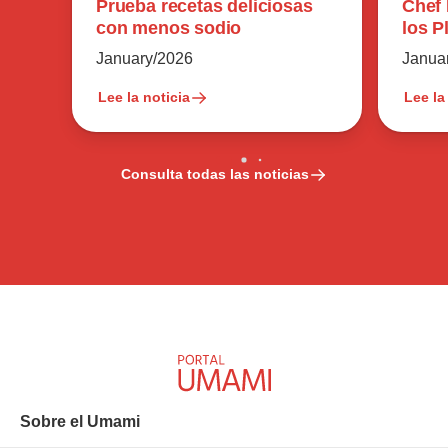
Chef 
Prueba recetas deliciosas
los P
con menos sodio
Tan 
Janua
January/2026
Lee la noticia
Lee la
Consulta todas las noticias
Sobre el Umami