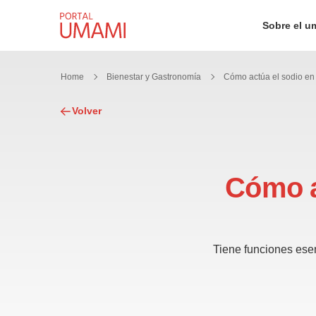
Ir directamente al contenido
Sobre el u
Home
Bienestar y Gastronomía
Volver
Cómo a
Tiene funciones ese