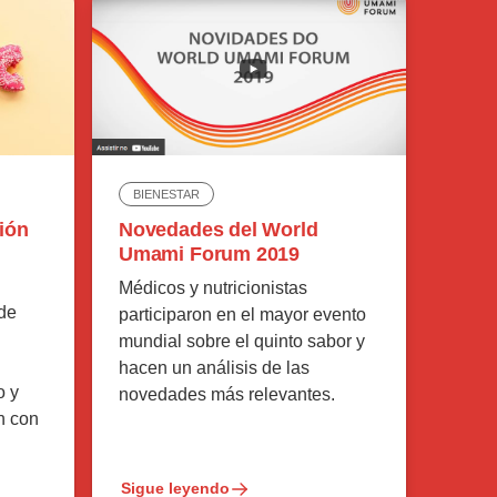
BIENESTAR
ión
Novedades del World
Umami Forum 2019
Médicos y nutricionistas
 de
participaron en el mayor evento
mundial sobre el quinto sabor y
hacen un análisis de las
o y
novedades más relevantes.
n con
Sigue leyendo