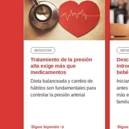
BIEN
BIENESTAR
Desc
Tratamiento de la presión
intro
alta exige más que
bebé
medicamentos
Inicia
Dieta balanceada y cambio de
antes
hábitos son fundamentales para
más es
controlar la presión arterial
famil
Sigue leyendo
Sigue