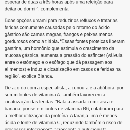
esperar de duas a três horas após uma refeição para
deitar ou dormir”, complementa.
Boas opções umami para reduzir os refluxos e tratar as
feridas comumente causadas pelo retorno do ácido
gástrico são carnes magras, frangos e peixes menos
gordurosos como a tilápia. “Essas fontes proteicas liberam
gastrina, um hormônio que estimula o crescimento da
mucosa gástrica, aumenta a pressão do esfíncter (válvula
entre o estômago e o esôfago que dá passagem aos
alimentos) e induz a cicatrização em casos de feridas na
região”, explica Bianca.
De acordo com a especialista, a cenoura e a abóbora, por
serem fontes de vitamina A, também favorecem a
cicatrização das feridas. “Batata assada com casca e
banana, por serem fontes de vitamina B6, colaboram para
a melhor utilização da proteína. A laranja lima é menos
ácida e fonte de vitamina C, reduzindo também o risco de
processos infecciosos”, acrescenta a nutricionista.