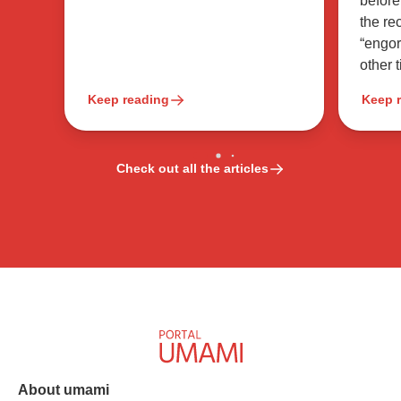
before
the re
“engor
other t
Keep reading
Keep 
Check out all the articles
About umami