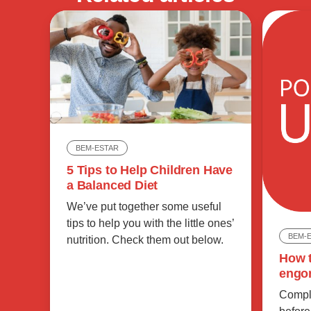
BEM-ESTAR
5 Tips to Help Children Have
a Balanced Diet
We’ve put together some useful
tips to help you with the little ones’
BEM-
nutrition. Check them out below.
How t
engo
Comple