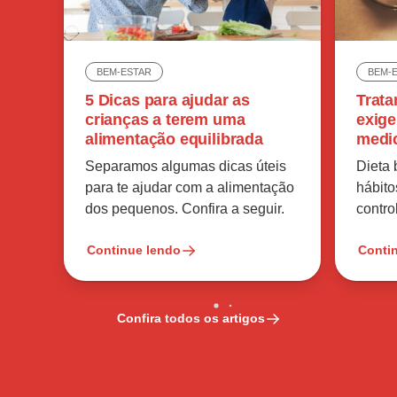
BEM-ESTAR
BEM-
5 Dicas para ajudar as
Trata
crianças a terem uma
exige
alimentação equilibrada
medi
Separamos algumas dicas úteis
Dieta
para te ajudar com a alimentação
hábito
dos pequenos. Confira a seguir.
contro
Continue lendo
Conti
Confira todos os artigos